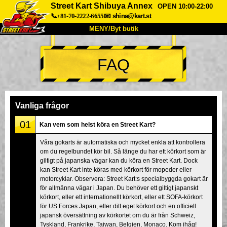
Street Kart Shibuya Annex
OPEN 10:00-22:00
📞+81-70-2222-6655
📧
shina@kart.st
MENY/Byt butik
HEM
FAQ
Om oss
Specifikationer
Pris
Hitta hit
Röster
FAQ
Företag
Boka
Vanliga frågor
Byt butik
01
Kan vem som helst köra en Street Kart?
Tokyo Shinagawa
Tokyo Akihabara#1
Våra gokarts är automatiska och mycket enkla att kontrollera
om du regelbundet kör bil. Så länge du har ett körkort som är
Tokyo Akihabara#2
Tokyo Shibuya
giltigt på japanska vägar kan du köra en Street Kart. Dock
Tokyo Shibuya Annex
Tokyo Bay
kan Street Kart inte köras med körkort för mopeder eller
motorcyklar. Observera: Street Kart:s specialbyggda gokart är
Tokyo Asakusa
Osaka
för allmänna vägar i Japan. Du behöver ett giltigt japanskt
körkort, eller ett internationellt körkort, eller ett SOFA-körkort
Okinawa
för US Forces Japan, eller ditt eget körkort och en officiell
japansk översättning av körkortet om du är från Schweiz,
Tyskland, Frankrike, Taiwan, Belgien, Monaco. Kom ihåg!