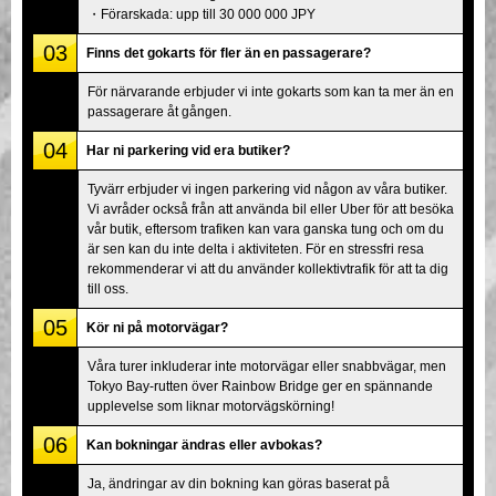
・Förarskada: upp till 30 000 000 JPY
03
Finns det gokarts för fler än en passagerare?
För närvarande erbjuder vi inte gokarts som kan ta mer än en
passagerare åt gången.
04
Har ni parkering vid era butiker?
Tyvärr erbjuder vi ingen parkering vid någon av våra butiker.
Vi avråder också från att använda bil eller Uber för att besöka
vår butik, eftersom trafiken kan vara ganska tung och om du
är sen kan du inte delta i aktiviteten. För en stressfri resa
rekommenderar vi att du använder kollektivtrafik för att ta dig
till oss.
05
Kör ni på motorvägar?
Våra turer inkluderar inte motorvägar eller snabbvägar, men
Tokyo Bay-rutten över Rainbow Bridge ger en spännande
upplevelse som liknar motorvägskörning!
06
Kan bokningar ändras eller avbokas?
Ja, ändringar av din bokning kan göras baserat på