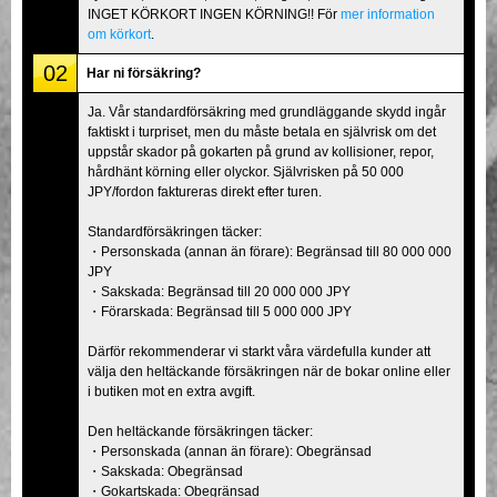
INGET KÖRKORT INGEN KÖRNING!! För
mer information
om körkort
.
02
Har ni försäkring?
Ja. Vår standardförsäkring med grundläggande skydd ingår
faktiskt i turpriset, men du måste betala en självrisk om det
uppstår skador på gokarten på grund av kollisioner, repor,
hårdhänt körning eller olyckor. Självrisken på 50 000
JPY/fordon faktureras direkt efter turen.
Standardförsäkringen täcker:
・Personskada (annan än förare): Begränsad till 80 000 000
JPY
・Sakskada: Begränsad till 20 000 000 JPY
・Förarskada: Begränsad till 5 000 000 JPY
Därför rekommenderar vi starkt våra värdefulla kunder att
välja den heltäckande försäkringen när de bokar online eller
i butiken mot en extra avgift.
Den heltäckande försäkringen täcker:
・Personskada (annan än förare): Obegränsad
・Sakskada: Obegränsad
・Gokartskada: Obegränsad