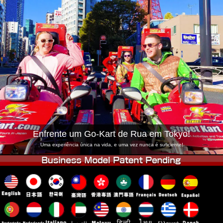
Empresa
Reserva
Trocar Loja
Tokyo Shinagawa
Tokyo Akihabara#1
Tokyo Akihabara#2
Tokyo Shibuya
Tokyo Shibuya Annex
Tokyo Bay
Tokyo Asakusa
Osaka
Okinawa
Enfrente um Go-Kart de Rua em Tokyo!
Uma experiência única na vida, e uma vez nunca é suficiente!