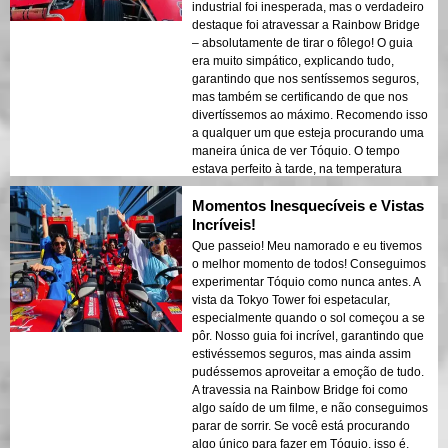
industrial foi inesperada, mas o verdadeiro
destaque foi atravessar a Rainbow Bridge
– absolutamente de tirar o fôlego! O guia
era muito simpático, explicando tudo,
garantindo que nos sentíssemos seguros,
mas também se certificando de que nos
divertíssemos ao máximo. Recomendo isso
a qualquer um que esteja procurando uma
maneira única de ver Tóquio. O tempo
estava perfeito à tarde, na temperatura
certa!
Momentos Inesquecíveis e Vistas
Incríveis!
Que passeio! Meu namorado e eu tivemos
o melhor momento de todos! Conseguimos
experimentar Tóquio como nunca antes. A
vista da Tokyo Tower foi espetacular,
especialmente quando o sol começou a se
pôr. Nosso guia foi incrível, garantindo que
estivéssemos seguros, mas ainda assim
pudéssemos aproveitar a emoção de tudo.
A travessia na Rainbow Bridge foi como
algo saído de um filme, e não conseguimos
parar de sorrir. Se você está procurando
algo único para fazer em Tóquio, isso é.