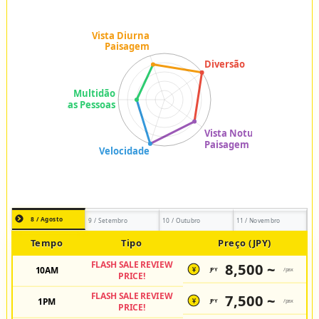
8 / Agosto
9 / Setembro
10 / Outubro
11 / Novembro
Tempo
Tipo
Preço (JPY)
FLASH SALE REVIEW
8,500 ~
10AM
JPY
/pax
¥
PRICE!
FLASH SALE REVIEW
7,500 ~
1PM
JPY
/pax
¥
PRICE!