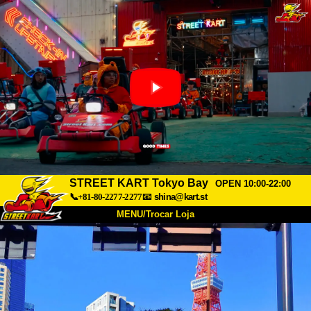
STREET KART Tokyo Bay
OPEN 10:00-22:00
📞+81-80-2277-2277
📧
shina@kart.st
MENU/Trocar Loja
INÍCIO
Sobre
Especificações
Preços
Acesso
Opiniões
FAQ