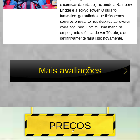
e icônicas da cidade, incluindo a Rainbow
Bridge e a Tokyo Tower. O guia foi
fantástico, garantindo que ficássemos
seguros enquanto nos deixava aproveitar
cada segundo. Esta foi uma maneira
empolgante e única de ver Tóquio, e eu
definitivamente faria isso novamente.
Mais avaliações
PREÇOS