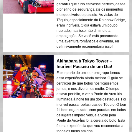
garantiu que tudo estivesse perfeito, desde
o briefing de segurança até os momentos
inesquecíveis do passeio. As vistas de
Tóquio, especialmente da Rainbow Bridge,
eram incríveis. O dia estava um pouco
nublado, mas isso não diminuiu a
empolgação. Se você está procurando
uma aventura romântica e divertida, eu
definitivamente recomendaria isso!
Akihabara à Tokyo Tower –
Incrível Passeio de um Dia!
Fazer parte de um tour em grupo tornou
essa experiência ainda melhor. O guia se
certificou de que todos nós ficássemos
juntos, e nos divertimos muito. O tempo
estava perfeito, e ver a Ponte do Arco-Íris
iluminada à noite foi um dos destaques. Foi
incrível passar pelas ruas de Tóquio. O tour
foi bem organizado, com paradas em todos
os lugares imperdíveis, e a volta pela
Ponte do Arco-Íris foi a cereja do bolo. Esta
é uma experiência que vou recomendar a
todos os meus amigos.