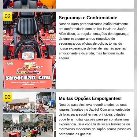
02
Segurança e Conformidade
Nossos karts personalizados estão totalmente
em conformidade com as leis locais no Japão.
Além disso, as regulamentações de segurança
da empresa superam os requisitos de
segurança dos oficiais de polícia, tornando
nossa experiência de kart de rua não apenas
emocionante e divertida, mas também muito
segura.
03
Muitas Opções Empolgantes!
Nossos passeios levam você a todos os seus
lugares favoritos no Japão! Com uma variedade
de lojas para escolher nas principais cidades,
você terá muitas opções para personalizar sua
experiência. Seja você fã de locais históricos ou
maravilhas modernas do Japão, temos passeios
para todos os gostos!