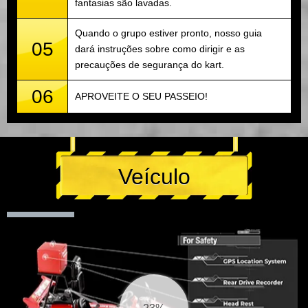
fantasias são lavadas.
Quando o grupo estiver pronto, nosso guia
05
dará instruções sobre como dirigir e as
precauções de segurança do kart.
06
APROVEITE O SEU PASSEIO!
Veículo