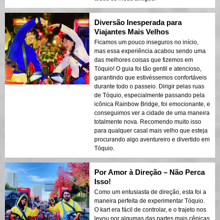
Diversão Inesperada para
Viajantes Mais Velhos
Ficamos um pouco inseguros no início,
mas essa experiência acabou sendo uma
das melhores coisas que fizemos em
Tóquio! O guia foi tão gentil e atencioso,
garantindo que estivéssemos confortáveis
durante todo o passeio. Dirigir pelas ruas
de Tóquio, especialmente passando pela
icônica Rainbow Bridge, foi emocionante, e
conseguimos ver a cidade de uma maneira
totalmente nova. Recomendo muito isso
para qualquer casal mais velho que esteja
procurando algo aventureiro e divertido em
Tóquio.
Por Amor à Direção – Não Perca
Isso!
Como um entusiasta de direção, esta foi a
maneira perfeita de experimentar Tóquio.
O kart era fácil de controlar, e o trajeto nos
levou por algumas das partes mais cênicas