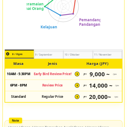
8 / Ogos
9 / September
10 / Oktober
11 / November
Masa
Jenis
Harga (JPY)
9,000 ~
10AM - 5:30PM
Early Bird Review Price!
JPY
/pax
¥
14,000 ~
6PM - 8PM
Review Price
JPY
/pax
¥
20,000~
Standard
Regular Price
JPY
/pax
¥