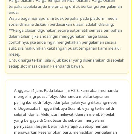
Harga Ulasan / Harga Tempahan Awal Ulasan / Harga Ulasan
terpakai apabila anda merancang untuk berkongsi pengalaman
anda.
Walau bagaimanapun, ini tidak terpakai pada platform media
sosial di mana diskaun berdasarkan ulasan adalah dilarang.
**Harga Ulasan digunakan secara automatik semasa tempahan
dalam talian. Jika anda ingin menggunakan harga biasa,
contohnya, jika anda ingin mengekalkan pengalaman secara
sulit, sila maklumkan kakitangan pusat tempahan kami melalui
mesej.
Untuk harga terkini, sila rujuk kadar yang disenaraikan di sebelah
setiap slot masa dalam kalendar di bawah.
Anggaran 1 jam. Pada laluan ini H2-S, kami akan memandu
mengelilingi pusat Tokyo.Memandu melalui kejiranan
paling ikonik di Tokyo, dari jalan-jalan yang diterangi neon
di Dogenzaka hingga Shibuya Scramble yang terkenal di
seluruh dunia. Meluncur melewati daerah membeli-belah
yang bergaya di Omotesando sebelum menyelami
pernyataan fesyen berani di Harajuku. Setiap hentian
menawarkan keseronokan baru, menjadikan pengalaman