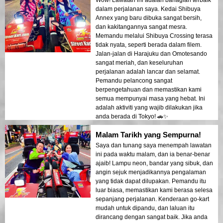
Wow! Lawatan ini adalah bahagian terbaik
dalam perjalanan saya. Kedai Shibuya
Annex yang baru dibuka sangat bersih,
dan kakitangannya sangat mesra.
Memandu melalui Shibuya Crossing terasa
tidak nyata, seperti berada dalam filem.
Jalan-jalan di Harajuku dan Omotesando
sangat meriah, dan keseluruhan
perjalanan adalah lancar dan selamat.
Pemandu pelancong sangat
berpengetahuan dan memastikan kami
semua mempunyai masa yang hebat. Ini
adalah aktiviti yang wajib dilakukan jika
anda berada di Tokyo! 🚗✨
Malam Tarikh yang Sempurna!
Saya dan tunang saya menempah lawatan
ini pada waktu malam, dan ia benar-benar
ajaib! Lampu neon, bandar yang sibuk, dan
angin sejuk menjadikannya pengalaman
yang tidak dapat dilupakan. Pemandu itu
luar biasa, memastikan kami berasa selesa
sepanjang perjalanan. Kenderaan go-kart
mudah untuk dipandu, dan laluan itu
dirancang dengan sangat baik. Jika anda