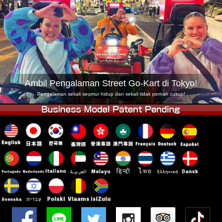
Syarikat
Tempahan
Tukar Kedai
Tokyo Shinagawa
Tokyo Akihabara#1
Tokyo Akihabara#2
Tokyo Shibuya
Tokyo Shibuya Annex
Tokyo Bay
Ambil Pengalaman Street Go-Kart di Tokyo!
Tokyo Asakusa
Osaka
Pengalaman sekali seumur hidup dan sekali tidak pernah cukup!
Okinawa