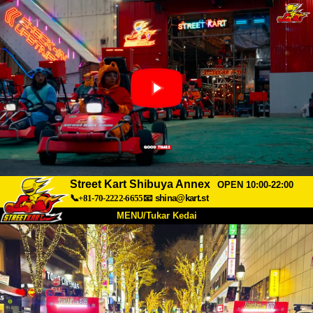
Street Kart Shibuya Annex
OPEN 10:00-22:00
📞+81-70-2222-6655
📧
shina@kart.st
MENU/Tukar Kedai
UTAMA
Tentang
Spesifikasi
Harga
Akses
Suara
Soalan Lazim