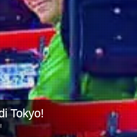
di Tokyo!
!