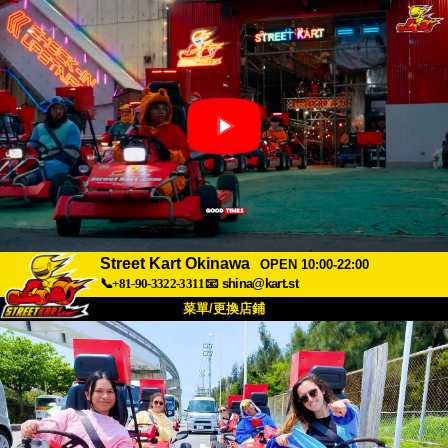
Street Kart Okinawa
OPEN 10:00-22:00
📞+81-90-3322-3311
📧
shina@kart.st
菜單/更換店鋪
首頁
關於
規格
價格
交通方式
顧客聲音
常見問題