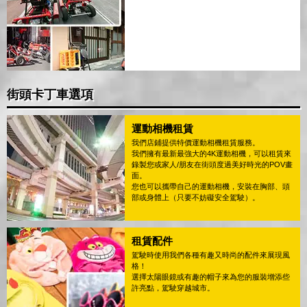
街頭卡丁車選項
運動相機租賃
我們店鋪提供特價運動相機租賃服務。
我們擁有最新最強大的4K運動相機，可以租賃來
錄製您或家人/朋友在街頭度過美好時光的POV畫
面。
您也可以攜帶自己的運動相機，安裝在胸部、頭
部或身體上（只要不妨礙安全駕駛）。
租賃配件
駕駛時使用我們各種有趣又時尚的配件來展現風
格！
選擇太陽眼鏡或有趣的帽子來為您的服裝增添些
許亮點，駕駛穿越城市。