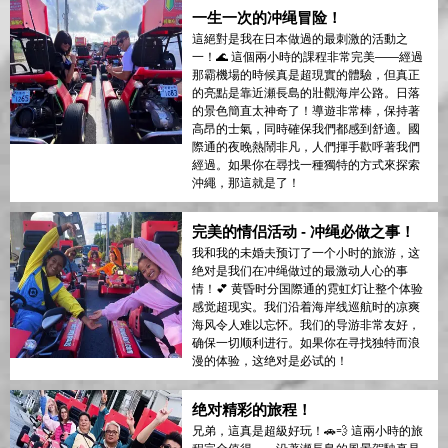
一生一次的冲绳冒险！
這絕對是我在日本做過的最刺激的活動之
一！🌊 這個兩小時的課程非常完美——經過
那霸機場的時候真是超現實的體驗，但真正
的亮點是靠近瀬長島的壯觀海岸公路。日落
的景色簡直太神奇了！導遊非常棒，保持著
高昂的士氣，同時確保我們都感到舒適。國
際通的夜晚熱鬧非凡，人們揮手歡呼著我們
經過。如果你在尋找一種獨特的方式來探索
沖繩，那這就是了！
完美的情侣活动 - 冲绳必做之事！
我和我的未婚夫预订了一个小时的旅游，这
绝对是我们在冲绳做过的最激动人心的事
情！💕 黄昏时分国際通的霓虹灯让整个体验
感觉超现实。我们沿着海岸线巡航时的凉爽
海风令人难以忘怀。我们的导游非常友好，
确保一切顺利进行。如果你在寻找独特而浪
漫的体验，这绝对是必试的！
绝对精彩的旅程！
兄弟，這真是超級好玩！🚗💨 這兩小時的旅