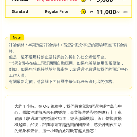
11,000~
Standard
Regular Price
JPY
/pax
¥
評論價格 / 早期預訂評論價格 / 當您計劃分享您的體驗時適用評論價
格。
但是，這不適用於禁止基於評論的折扣的社交媒體平台。
**評論價格在線上預訂期間自動應用。如果您希望使用常規價格，
例如，如果您想保持體驗的機密性，請通過消息通知我們的預訂中心
工作人員。
有關最新定價，請參閱下面日曆中每個時段旁邊列出的價格。
大約 1 小時。在 O-S 路線中，我們將會駕駛經過沖繩本島市中
心。體驗沖繩前所未有的樂趣，專業導遊將帶領您進行卡丁車
冒險！駛過城市的標誌性街道，經過那霸機場，近距離觀賞飛
機起降。然後，跟隨導遊穿越熱鬧的國際通，感受沖繩夜生活
的景象和聲音。這一小時的旅程既有趣又難忘！