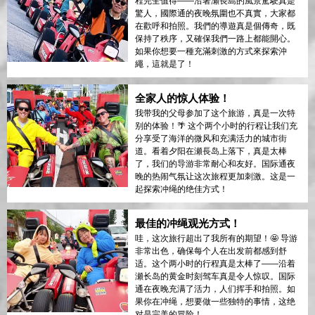
程完全值得——沿著瀬長島的風景駕駛真是
驚人，國際通的夜晚氛圍也不真實，大家都
在歡呼和拍照。我們的導遊真是個傳奇，既
保持了秩序，又確保我們一路上都能開心。
如果你想要一種充滿刺激的方式來探索沖
繩，這就是了！
全家人的惊人体验！
我带我的父母参加了这个旅游，真是一次特
别的体验！🌴 这个两个小时的行程让我们充
分享受了海洋的微风和充满活力的城市街
道。看着夕阳在瀬長岛上落下，真是太棒
了，我们的导游非常耐心和友好。国际通夜
晚的热闹气氛让这次旅程更加刺激。这是一
起探索冲绳的绝佳方式！
最佳的冲绳观光方式！
哇，这次旅行超出了我所有的期望！🤩 导游
非常出色，确保每个人在出发前都感到舒
适。这个两小时的行程真是太棒了——沿着
瀬长岛的黄金时刻驾车真是令人惊叹。国际
通在夜晚充满了活力，人们挥手和拍照。如
果你在冲绳，想要做一些独特的事情，这绝
对是完美的冒险！