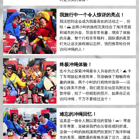
我旅行中一个令人惊讶的亮点！
我没想到这会成为我最喜欢的活动之一，但
哇！🌅 这两小时的旅程完美结合了海洋景观
和城市的兴奋。导游非常有趣，增添了体验
的乐趣。整个行程非常顺利，国际通的夜景
灯光让这次旅程难以忘怀。强烈推荐给任何
访问冲绳的人！
终极冲绳体验！
迄今为止探索冲绳最令人兴奋的方式！🌊 卡
丁车驾驶起来很简单，导游确保了顺畅而有
趣的体验。两个小时的行程绝对值得——沿
海公路美不胜收，我们甚至在仙贺岛附近短
暂停留，拍了一些精彩的照片。如果你正在
访问冲绳，千万不要错过这个！
难忘的冲绳回忆！
這真是一個令人難以置信的冒險！🚗✨ 導遊
非常專業，並確保我們在出發前感到舒適。
這個一小時的旅程讓我們欣賞到了海洋和城
市的美景。國際通的夜晚充滿了活力，讓這