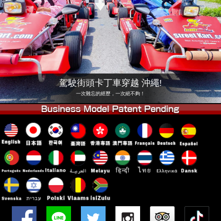
公司
預訂
更換店鋪
東京品川 #1
東京秋葉原#1
東京秋葉原#2
東京澀谷
東京澀谷附屬
東京灣
駕駛街頭卡丁車穿越 沖繩!
東京淺草
大阪
一次難忘的經歷，一次絕不夠！
沖繩