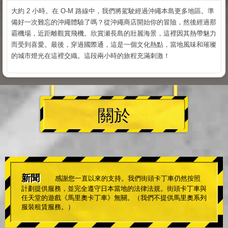
大約 2 小時。在 O-M 路線中，我們將駕駛經過沖繩本島更多地區。準
備好一次難忘的沖繩體驗了嗎？從沖繩商店開始你的冒險，然後經過那
霸機場，近距離觀賞飛機。欣賞瀬長島的壯麗海景，這裡因其熱帶魅力
而受到喜愛。最後，穿過國際通，這是一個文化熱點，當地風味和璀璨
的城市燈光在這裡交織。這段兩小時的旅程充滿刺激！
關於
新聞
感謝您一直以來的支持。我們街頭卡丁車仍然按照
計劃提供服務，並完全遵守日本當地的法律法規。街頭卡丁車與
任天堂的遊戲《馬里奧卡丁車》無關。（我們不提供馬里奧系列
服裝租賃服務。）