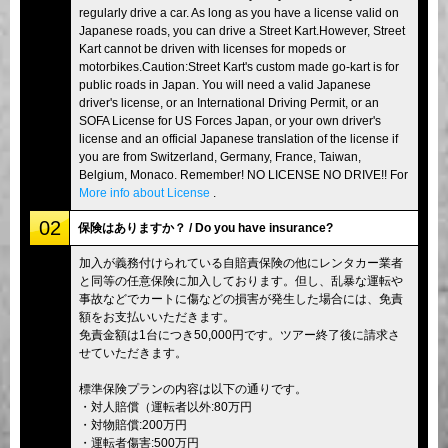
regularly drive a car. As long as you have a license valid on
Japanese roads, you can drive a Street Kart.However, Street
Kart cannot be driven with licenses for mopeds or
motorbikes.Caution:Street Kart's custom made go-kart is for
public roads in Japan. You will need a valid Japanese
driver's license, or an International Driving Permit, or an
SOFA License for US Forces Japan, or your own driver's
license and an official Japanese translation of the license if
you are from Switzerland, Germany, France, Taiwan,
Belgium, Monaco. Remember! NO LICENSE NO DRIVE!! For
More info about License
.
02
保険はありますか？ / Do you have insurance?
加入が義務付けられている自賠責保険の他にレンタカー業者
と同等の任意保険に加入しております。但し、乱暴な運転や
事故などでカートに傷などの損害が発生した場合には、免責
額をお支払いいただきます。
免責金額は1台につき50,000円です。ツアー終了後に請求さ
せていただきます。
標準保険プランの内容は以下の通りです。
・対人賠償（運転者以外:80万円
・対物賠償:200万円
・運転者傷害:500万円