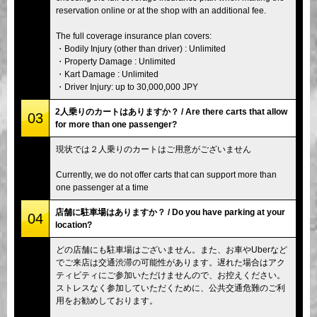
reservation online or at the shop with an additional fee.
The full coverage insurance plan covers:
・Bodily Injury (other than driver) : Unlimited
・Property Damage : Unlimited
・Kart Damage : Unlimited
・Driver Injury: up to 30,000,000 JPY
2人乗りのカートはありますか？ / Are there carts that allow
03
for more than one passenger?
現状では２人乗りのカートはご用意がございません
Currently, we do not offer carts that can support more than
one passenger at a time
店舗に駐車場はありますか？ / Do you have parking at your
04
location?
どの店舗にも駐車場はございません。また、お車やUberなど
でご来店は交通渋滞の可能性があります。遅れた場合はアク
ティビティにご参加いただけませんので、お控えください。
ストレスなく参加していただくために、公共交通危難のご利
用をお勧めしております。