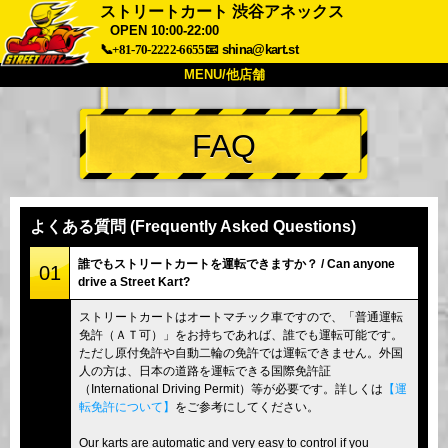
ストリートカート 渋谷アネックス
OPEN 10:00-22:00
📞+81-70-2222-6655
📧
shina@kart.st
MENU/他店舗
トップ
FAQ
概要
車両
価格
アクセス
評価
FAQ
会社
予約
よくある質問 (Frequently Asked Questions)
他店舗
誰でもストリートカートを運転できますか？ / Can anyone
東京 品川
東京 秋葉原 #1
01
drive a Street Kart?
東京 秋葉原 #2
東京 渋谷
ストリートカートはオートマチック車ですので、「普通運転
東京 渋谷アネックス
東京ベイ
免許（ＡＴ可）」をお持ちであれば、誰でも運転可能です。
ただし原付免許や自動二輪の免許では運転できません。外国
東京 浅草
大阪
人の方は、日本の道路を運転できる国際免許証
（International Driving Permit）等が必要です。詳しくは
【運
沖縄
転免許について】
をご参考にしてください。
Our karts are automatic and very easy to control if you