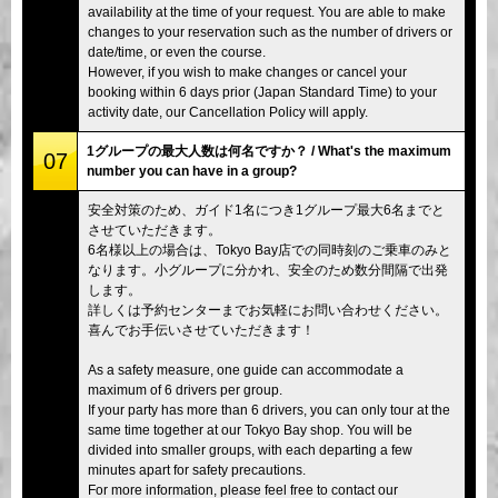
availability at the time of your request. You are able to make
changes to your reservation such as the number of drivers or
date/time, or even the course.
However, if you wish to make changes or cancel your
booking within 6 days prior (Japan Standard Time) to your
activity date, our Cancellation Policy will apply.
1グループの最大人数は何名ですか？ / What's the maximum
07
number you can have in a group?
安全対策のため、ガイド1名につき1グループ最大6名までと
させていただきます。
6名様以上の場合は、Tokyo Bay店での同時刻のご乗車のみと
なります。小グループに分かれ、安全のため数分間隔で出発
します。
詳しくは予約センターまでお気軽にお問い合わせください。
喜んでお手伝いさせていただきます！
As a safety measure, one guide can accommodate a
maximum of 6 drivers per group.
If your party has more than 6 drivers, you can only tour at the
same time together at our Tokyo Bay shop. You will be
divided into smaller groups, with each departing a few
minutes apart for safety precautions.
For more information, please feel free to contact our