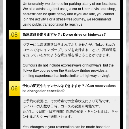
Unfortunately, we do not offer parking at any of our locations.
We also advise against using a car or Uber to visit our shop,
as traffic can be quite heavy and if you are late, you cannot
join the activity. For a stress-free journey, we recommend
using public transportation to reach us.
05
高速道路を走りますか？ / Do we drive on highways?
ツアーには高速道路は含まれておりませんが、Tokyo Bayの
コースではレインボーブリッジを走行することで、高速道路
を走っているかのような疾走感を感じることができます。
Our tours do not include expressways or highways, but the
Tokyo Bay course over the Rainbow Bridge provides a
thrilling experience that feels similar to highway driving!.
予約の変更やキャンセルはできますか？ / Can reservations
06
be changed or cancelled?
ご予約の変更は、その時点での空席状況により可能です。ド
ライバーの人数や日時、コースの変更も可能です。
ただし、6日前（日本時間）以降の変更・キャンセルは、キャ
ンセルポリシーが適用されます。
Yes, changes to your reservation can be made based on